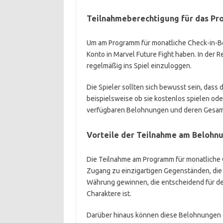
Teilnahmeberechtigung für das P
Um am Programm für monatliche Check-in-Be
Konto in Marvel Future Fight haben. In der 
regelmäßig ins Spiel einzuloggen.
Die Spieler sollten sich bewusst sein, dass
beispielsweise ob sie kostenlos spielen ode
verfügbaren Belohnungen und deren Gesam
Vorteile der Teilnahme am Beloh
Die Teilnahme am Programm für monatliche 
Zugang zu einzigartigen Gegenständen, die
Währung gewinnen, die entscheidend für d
Charaktere ist.
Darüber hinaus können diese Belohnungen d