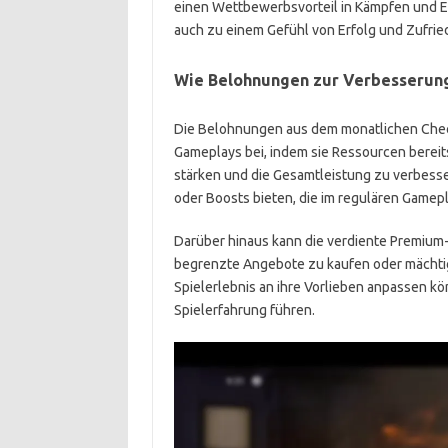
einen Wettbewerbsvorteil in Kämpfen und Ev
auch zu einem Gefühl von Erfolg und Zufried
Wie Belohnungen zur Verbesserun
Die Belohnungen aus dem monatlichen Chec
Gameplays bei, indem sie Ressourcen berei
stärken und die Gesamtleistung zu verbesse
oder Boosts bieten, die im regulären Gamepl
Darüber hinaus kann die verdiente Premium
begrenzte Angebote zu kaufen oder mächtige
Spielerlebnis an ihre Vorlieben anpassen k
Spielerfahrung führen.