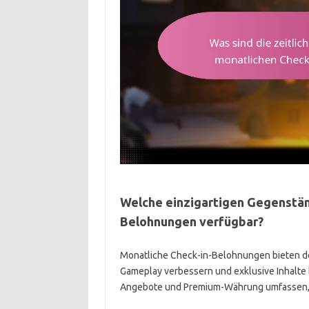
Welche einzigartigen Gegenstän
Belohnungen verfügbar?
Monatliche Check-in-Belohnungen bieten den
Gameplay verbessern und exklusive Inhalte 
Angebote und Premium-Währung umfassen, di