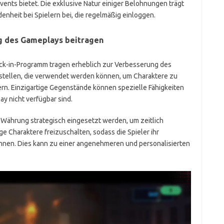
ents bietet. Die exklusive Natur einiger Belohnungen trägt
enheit bei Spielern bei, die regelmäßig einloggen.
g des Gameplays beitragen
k-in-Programm tragen erheblich zur Verbesserung des
tstellen, die verwendet werden können, um Charaktere zu
rn. Einzigartige Gegenstände können spezielle Fähigkeiten
ay nicht verfügbar sind.
-Währung strategisch eingesetzt werden, um zeitlich
 Charaktere freizuschalten, sodass die Spieler ihr
önnen. Dies kann zu einer angenehmeren und personalisierten