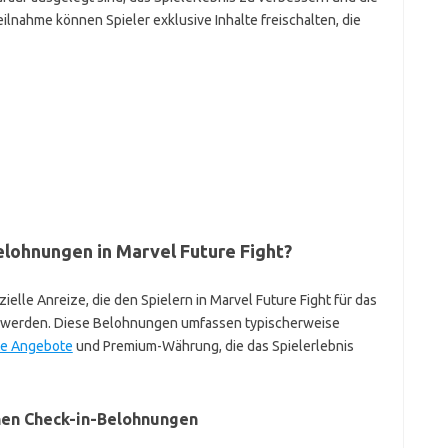
Teilnahme können Spieler exklusive Inhalte freischalten, die
lohnungen in Marvel Future Fight?
lle Anreize, die den Spielern in Marvel Future Fight für das
n werden. Diese Belohnungen umfassen typischerweise
te Angebote
und Premium-Währung, die das Spielerlebnis
hen Check-in-Belohnungen