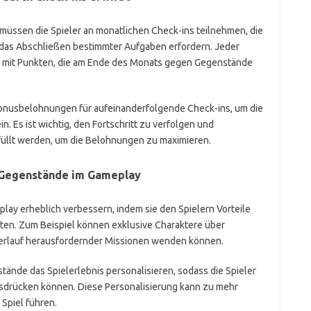
müssen die Spieler an monatlichen Check-ins teilnehmen, die
 das Abschließen bestimmter Aufgaben erfordern. Jeder
se mit Punkten, die am Ende des Monats gegen Gegenstände
Bonusbelohnungen für aufeinanderfolgende Check-ins, um die
n. Es ist wichtig, den Fortschritt zu verfolgen und
füllt werden, um die Belohnungen zu maximieren.
r Gegenstände im Gameplay
ay erheblich verbessern, indem sie den Spielern Vorteile
iten. Zum Beispiel können exklusive Charaktere über
 Verlauf herausfordernder Missionen wenden können.
nde das Spielerlebnis personalisieren, sodass die Spieler
 ausdrücken können. Diese Personalisierung kann zu mehr
Spiel führen.