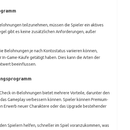
rogramm
lohnungen teilzunehmen, müssen die Spieler ein aktives
Regel gibt es keine zusätzlichen Anforderungen, außer
 die Belohnungen je nach Kontostatus variieren können,
r In-Game-Käufe getätigt haben. Dies kann die Arten der
twert beeinflussen.
nungsprogramm
Check-in-Belohnungen bietet mehrere Vorteile, darunter den
 das Gameplay verbessern können. Spieler können Premium-
en Erwerb neuer Charaktere oder das Upgrade bestehender
en Spielern helfen, schneller im Spiel voranzukommen, was