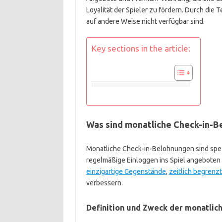
Loyalität der Spieler zu fördern. Durch die 
auf andere Weise nicht verfügbar sind.
Key sections in the article:
Was sind monatliche Check-in-Be
Monatliche Check-in-Belohnungen sind spezie
regelmäßige Einloggen ins Spiel angebote
einzigartige Gegenstände
,
zeitlich begrenz
verbessern.
Definition und Zweck der monatlic