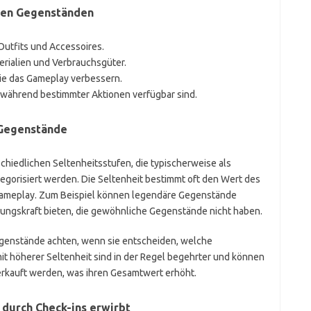
gen Gegenständen
utfits und Accessoires.
rialien und Verbrauchsgüter.
die das Gameplay verbessern.
 während bestimmter Aktionen verfügbar sind.
 Gegenstände
hiedlichen Seltenheitsstufen, die typischerweise als
egorisiert werden. Die Seltenheit bestimmt oft den Wert des
Gameplay. Zum Beispiel können legendäre Gegenstände
hungskraft bieten, die gewöhnliche Gegenstände nicht haben.
Gegenstände achten, wenn sie entscheiden, welche
t höherer Seltenheit sind in der Regel begehrter und können
kauft werden, was ihren Gesamtwert erhöht.
durch Check-ins erwirbt