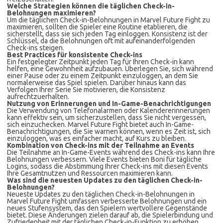
Welche Strategien können die täglichen Check-in-
Belohnungen maximieren?
Um die täglichen Check-in-Belohnungen in Marvel Future Fight zu
maximieren, sollten die Spieler eine Routine etablieren, die
sicherstellt, dass sie sich jeden Tag einloggen. Konsistenz ist der
Schlüssel, da die Belohnungen oft mit aufeinanderfolgenden
Check-ins steigen.
Best Practices für konsistente Check-ins
Ein festgelegter Zeitpunkt jeden Tag für Ihren Check-in kann
helfen, eine Gewohnheit aufzubauen. Überlegen Sie, sich während
einer Pause oder zu einem Zeitpunkt einzuloggen, an dem Sie
normalerweise das Spiel spielen. Darüber hinaus kann das
Verfolgen Ihrer Serie Sie motivieren, die Konsistenz
aufrechtzuerhalten.
Nutzung von Erinnerungen und In-Game-Benachrichtigungen
Die Verwendung von Telefonalarmen oder Kalendererinnerungen
kann effektiv sein, um sicherzustellen, dass Sie nicht vergessen,
sich einzuchecken. Marvel Future Fight bietet auch In-Game-
Benachrichtigungen, die Sie warnen können, wenn es Zeit ist, sich
einzuloggen, was es einfacher macht, auf Kurs zu bleiben.
Kombination von Check-ins mit der Teilnahme an Events
Die Teilnahme an In-Game-Events während des Check-ins kann Ihre
Belohnungen verbessern. Viele Events bieten Boni für tägliche
Logins, sodass die Abstimmung Ihrer Check-ins mit diesen Events
Ihre Gesamtnutzen und Ressourcen maximieren kann.
Was sind die neuesten Updates zu den täglichen Check-in-
Belohnungen?
Neueste Updates zu den täglichen Check-in-Belohnungen in
Marvel Future Fight umfassen verbesserte Belohnungen und ein
neues Stufensystem, das den Spielern wertvollere Gegenstände
bietet. Diese Änderungen zielen darauf ab, die Spielerbindung und
Zufriedenheit mit der täglichen Check-in-Funktion zu erhöhen.