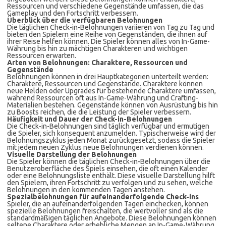
Ressourcen und verschiedene Gegenstände umfassen, die das
Gameplay und den Fortschritt verbessern.
Überblick über die verfügbaren Belohnungen
Die täglichen Check-in-Belohnungen variieren von Tag zu Tag und
bieten den Spielern eine Reihe von Gegenständen, die ihnen auf
ihrer Reise helfen können. Die Spieler können alles von In-Game-
Währung bis hin zu mächtigen Charakteren und wichtigen
Ressourcen erwarten.
Arten von Belohnungen: Charaktere, Ressourcen und
Gegenstände
Belohnungen können in drei Hauptkategorien unterteilt werden:
Charaktere, Ressourcen und Gegenstände. Charaktere können
neue Helden oder Upgrades für bestehende Charaktere umfassen,
während Ressourcen oft aus In-Game-Währung und Crafting-
Materialien bestehen. Gegenstände können von Ausrüstung bis hin
zu Boosts reichen, die die Leistung der Spieler verbessern.
Häufigkeit und Dauer der Check-in-Belohnungen
Die Check-in-Belohnungen sind täglich verfügbar und ermutigen
die Spieler, sich konsequent anzumelden. Typischerweise wird der
Belohnungszyklus jeden Monat zurückgesetzt, sodass die Spieler
mit jedem neuen Zyklus neue Belohnungen verdienen können.
Visuelle Darstellung der Belohnungen
Die Spieler können die täglichen Check-in-Belohnungen über die
Benutzeroberfläche des Spiels einsehen, die oft einen Kalender
oder eine Belohnungsliste enthält. Diese visuelle Darstellung hilft
den Spielern, ihren Fortschritt zu verfolgen und zu sehen, welche
Belohnungen in den kommenden Tagen anstehen.
Spezialbelohnungen für aufeinanderfolgende Check-ins
Spieler, die an aufeinanderfolgenden Tagen einchecken, können
spezielle Belohnungen freischalten, die wertvoller sind als die
standardmäßigen täglichen Angebote. Diese Belohnungen können
seltene Charaktere oder erhebliche Mengen an In-Game-Währung