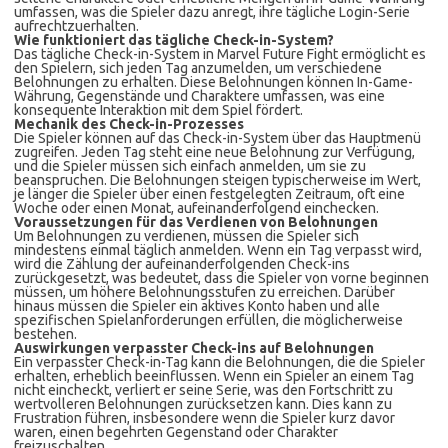
umfassen, was die Spieler dazu anregt, ihre tägliche Login-Serie
aufrechtzuerhalten.
Wie funktioniert das tägliche Check-in-System?
Das tägliche Check-in-System in Marvel Future Fight ermöglicht es
den Spielern, sich jeden Tag anzumelden, um verschiedene
Belohnungen zu erhalten. Diese Belohnungen können In-Game-
Währung, Gegenstände und Charaktere umfassen, was eine
konsequente Interaktion mit dem Spiel fördert.
Mechanik des Check-in-Prozesses
Die Spieler können auf das Check-in-System über das Hauptmenü
zugreifen. Jeden Tag steht eine neue Belohnung zur Verfügung,
und die Spieler müssen sich einfach anmelden, um sie zu
beanspruchen. Die Belohnungen steigen typischerweise im Wert,
je länger die Spieler über einen festgelegten Zeitraum, oft eine
Woche oder einen Monat, aufeinanderfolgend einchecken.
Voraussetzungen für das Verdienen von Belohnungen
Um Belohnungen zu verdienen, müssen die Spieler sich
mindestens einmal täglich anmelden. Wenn ein Tag verpasst wird,
wird die Zählung der aufeinanderfolgenden Check-ins
zurückgesetzt, was bedeutet, dass die Spieler von vorne beginnen
müssen, um höhere Belohnungsstufen zu erreichen. Darüber
hinaus müssen die Spieler ein aktives Konto haben und alle
spezifischen Spielanforderungen erfüllen, die möglicherweise
bestehen.
Auswirkungen verpasster Check-ins auf Belohnungen
Ein verpasster Check-in-Tag kann die Belohnungen, die die Spieler
erhalten, erheblich beeinflussen. Wenn ein Spieler an einem Tag
nicht eincheckt, verliert er seine Serie, was den Fortschritt zu
wertvolleren Belohnungen zurücksetzen kann. Dies kann zu
Frustration führen, insbesondere wenn die Spieler kurz davor
waren, einen begehrten Gegenstand oder Charakter
freizuschalten.