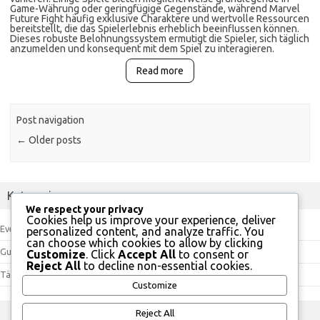
Game-Währung oder geringfügige Gegenstände, während Marvel
Future Fight häufig exklusive Charaktere und wertvolle Ressourcen
bereitstellt, die das Spielerlebnis erheblich beeinflussen können.
Dieses robuste Belohnungssystem ermutigt die Spieler, sich täglich
anzumelden und konsequent mit dem Spiel zu interagieren.
Read more
Post navigation
←
Older posts
Kategorien
We respect your privacy
Cookies help us improve your experience, deliver
Event-Token-Shop-Preise für Marvel Future Fight
personalized content, and analyze traffic. You
can choose which cookies to allow by clicking
Gutscheincodes für Marvel Future Fight
Customize
. Click
Accept All
to consent or
Reject All
to decline non-essential cookies.
Tägliche Check-In Belohnungen für Marvel Future Fight
Customize
Reject All