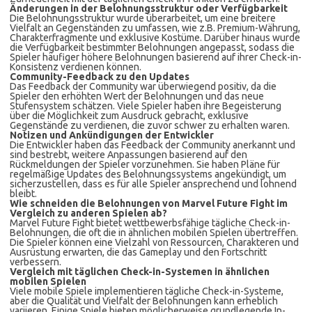
Änderungen in der Belohnungsstruktur oder Verfügbarkeit
Die Belohnungsstruktur wurde überarbeitet, um eine breitere
Vielfalt an Gegenständen zu umfassen, wie z.B. Premium-Währung,
Charakterfragmente und exklusive Kostüme. Darüber hinaus wurde
die Verfügbarkeit bestimmter Belohnungen angepasst, sodass die
Spieler häufiger höhere Belohnungen basierend auf ihrer Check-in-
Konsistenz verdienen können.
Community-Feedback zu den Updates
Das Feedback der Community war überwiegend positiv, da die
Spieler den erhöhten Wert der Belohnungen und das neue
Stufensystem schätzen. Viele Spieler haben ihre Begeisterung
über die Möglichkeit zum Ausdruck gebracht, exklusive
Gegenstände zu verdienen, die zuvor schwer zu erhalten waren.
Notizen und Ankündigungen der Entwickler
Die Entwickler haben das Feedback der Community anerkannt und
sind bestrebt, weitere Anpassungen basierend auf den
Rückmeldungen der Spieler vorzunehmen. Sie haben Pläne für
regelmäßige Updates des Belohnungssystems angekündigt, um
sicherzustellen, dass es für alle Spieler ansprechend und lohnend
bleibt.
Wie schneiden die Belohnungen von Marvel Future Fight im
Vergleich zu anderen Spielen ab?
Marvel Future Fight bietet wettbewerbsfähige tägliche Check-in-
Belohnungen, die oft die in ähnlichen mobilen Spielen übertreffen.
Die Spieler können eine Vielzahl von Ressourcen, Charakteren und
Ausrüstung erwarten, die das Gameplay und den Fortschritt
verbessern.
Vergleich mit täglichen Check-in-Systemen in ähnlichen
mobilen Spielen
Viele mobile Spiele implementieren tägliche Check-in-Systeme,
aber die Qualität und Vielfalt der Belohnungen kann erheblich
variieren. Einige Spiele bieten möglicherweise grundlegende In-