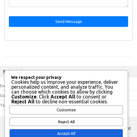
Send Message
Kategorien
We respect your privacy
Cookies help us improve your experience, deliver
Event-Token-Shop-Preise für Marvel Future Fight
personalized content, and analyze traffic. You
can choose which cookies to allow by clicking
Gutscheincodes für Marvel Future Fight
Customize
. Click
Accept All
to consent or
Reject All
to decline non-essential cookies.
Tägliche Check-In Belohnungen für Marvel Future Fight
Customize
Reject All
custom footer text left
custom footer text right
Accept All